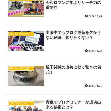
令和ロマンに学ぶリサーチ力の
重要性
2024.12.23
出張中でもブログ更新を欠かさ
ガンガン売上upするブログの書き方
ない秘訣、知りたくない？
2024.12.22
親子関係の改善に効く驚きの儀
日々の中での大切な気付き
式！
2024.12.21
青森でブログセミナーが成功出
ブログセミナーの様子
来る秘密とは？