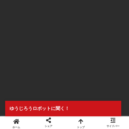
ゆうじろうロボットに聞く！
セミナー開催予定
シェア
サイドバー
ホーム
トップ
NJE理論ブログとは？