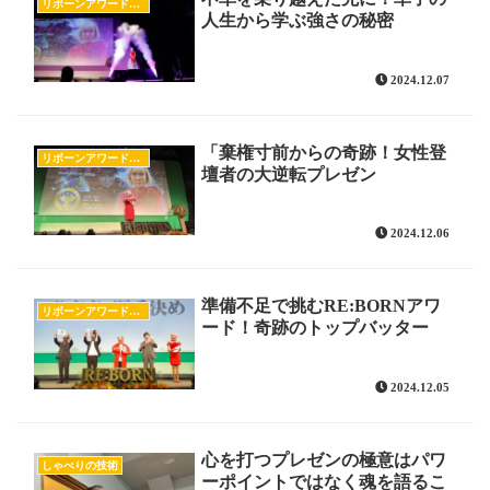
リボーンアワードのすべて
人生から学ぶ強さの秘密
2024.12.07
「棄権寸前からの奇跡！女性登
リボーンアワードのすべて
壇者の大逆転プレゼン
2024.12.06
準備不足で挑むRE:BORNアワ
リボーンアワードのすべて
ード！奇跡のトップバッター
2024.12.05
心を打つプレゼンの極意はパワ
しゃべりの技術
ーポイントではなく魂を語るこ