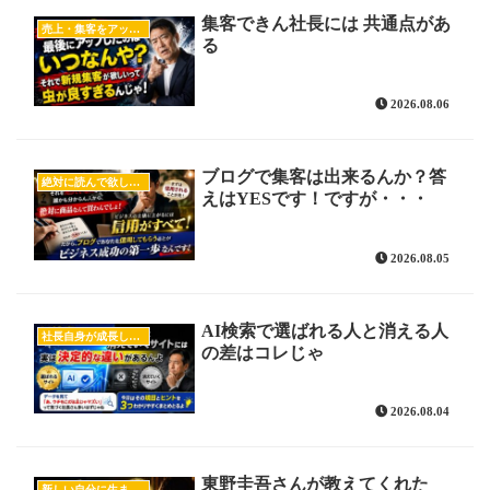
集客できん社長には 共通点があ
売上・集客をアップしたい
る
2026.08.06
ブログで集客は出来るんか？答
絶対に読んで欲しいオススメ記事
えはYESです！ですが・・・
2026.08.05
AI検索で選ばれる人と消える人
社長自身が成長したい
の差はコレじゃ
2026.08.04
東野圭吾さんが教えてくれた
新しい自分に生まれ変わるヒント