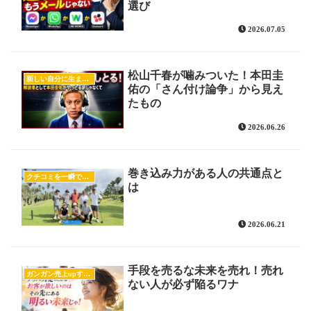
選び
2026.07.05
松山千春が噛みついた！本田圭
新しい自分に生まれ変わるヒント
佑の「さん付け論争」から見え
たもの
2026.06.26
巻き込み力がある人の共通点と
クチコミを一瞬で起こす方法
は
2026.06.21
手段を売るな未来を売れ！売れ
ガンガン売上upするブログの書き方
ない人が必ず陥るワナ