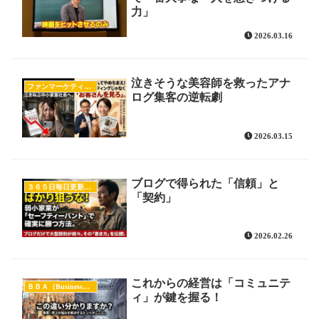
力」
2026.03.16
泣きそうな美容師を救ったアナ
ファンマーケティング
ログ集客の逆転劇
2026.03.15
ブログで得られた「信頼」と
３６５日毎日更新をした人達
「契約」
2026.02.26
これからの経営は「コミュニテ
ＢＢＡ（Business Blog Athlete）
ィ」が鍵を握る！