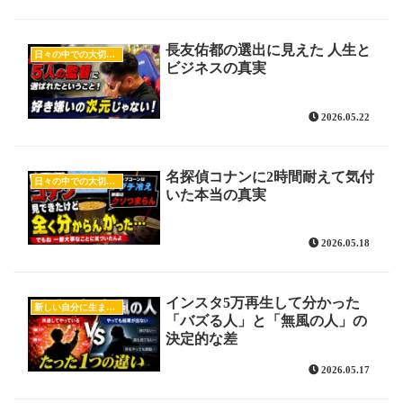
長友佑都の選出に見えた 人生と
日々の中での大切な気付き
ビジネスの真実
2026.05.22
名探偵コナンに2時間耐えて気付
日々の中での大切な気付き
いた本当の真実
2026.05.18
インスタ5万再生して分かった
新しい自分に生まれ変わるヒント
「バズる人」と「無風の人」の
決定的な差
2026.05.17