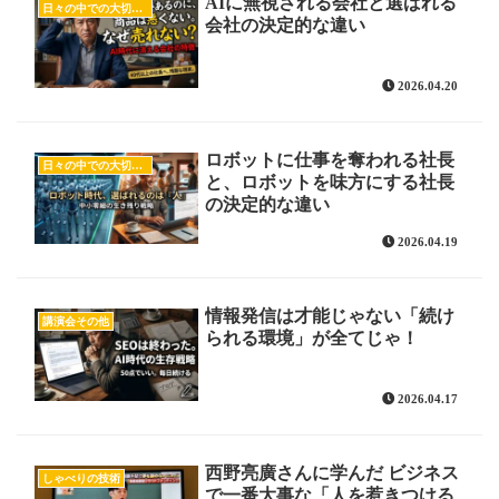
AIに無視される会社と選ばれる
日々の中での大切な気付き
会社の決定的な違い
2026.04.20
ロボットに仕事を奪われる社長
日々の中での大切な気付き
と、ロボットを味方にする社長
の決定的な違い
2026.04.19
情報発信は才能じゃない「続け
講演会その他
られる環境」が全てじゃ！
2026.04.17
西野亮廣さんに学んだ ビジネス
しゃべりの技術
で一番大事な「人を惹きつける