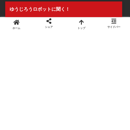
ゆうじろうロボットに聞く！
セミナー開催予定
シェア
サイドバー
ホーム
トップ
NJE理論ブログとは？
プロフィール
事務所案内
ブログ
お問い合わせ
株式会社タイアンドギー
〒733-0032
広島市西区東観音町7-1-1Ｆ
マップを見る