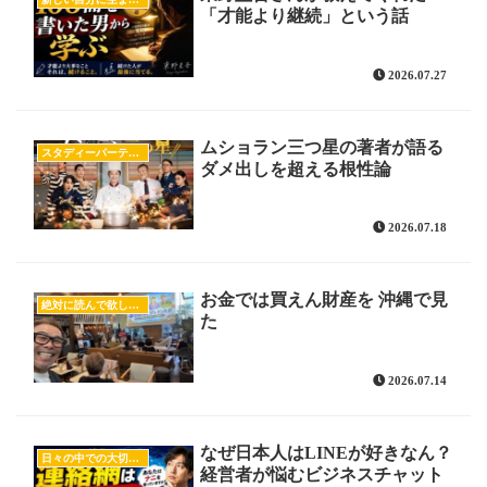
「才能より継続」という話
2026.07.27
ムショラン三つ星の著者が語る
スタディーパーティー
ダメ出しを超える根性論
2026.07.18
お金では買えん財産を 沖縄で見
絶対に読んで欲しいオススメ記事
た
2026.07.14
なぜ日本人はLINEが好きなん？
日々の中での大切な気付き
経営者が悩むビジネスチャット