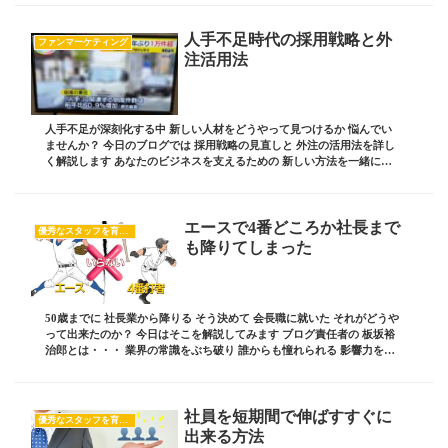
人手不足時代の採用戦略と外
ファンマーケティング
注活用法
人手不足が深刻化する中 新しい人材をどうやって見つけるか 悩んでい
ませんか？ 今日のブログでは 採用戦略の見直しと 外注の活用法を詳し
く解説します あなたのビジネスを支えるための 新しい方法を一緒に探
しましょう！ ブログ責任者の 板坂裕治郎...
エースで4番どころか社長まで
優秀なスタッフを育てたい
も降りてしまった
50歳までに 社長業から降りる そう決めて 会長職に就いた それがどうや
って出来たのか？ 今日はそこを解説してみます ブログ責任者の 板坂裕
治郎とは・・・ 業界の常識をぶち破り 誰からも憧れられる 影響力を持
った経営者を輩出する これをビジ...
社員を短期間で伸ばすすぐに
優秀なスタッフを育てたい
出来る方法