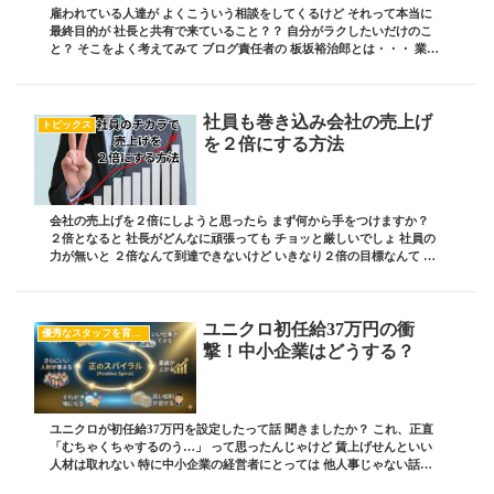
雇われている人達が よくこういう相談をしてくるけど それって本当に
最終目的が 社長と共有で来ていること？？ 自分がラクしたいだけのこ
と？ そこをよく考えてみて ブログ責任者の 板坂裕治郎とは・・・ 業界
の常識をぶち破り 誰からも憧れられる...
社員も巻き込み会社の売上げ
トピックス
を２倍にする方法
会社の売上げを２倍にしようと思ったら まず何から手をつけますか？
２倍となると 社長がどんなに頑張っても チョッと厳しいでしょ 社員の
力が無いと ２倍なんて到達できないけど いきなり２倍の目標なんて 社
員が引いてしまいますよね そういう時は...
ユニクロ初任給37万円の衝
優秀なスタッフを育てたい
撃！中小企業はどうする？
ユニクロが初任給37万円を設定したって話 聞きましたか？ これ、正直
「むちゃくちゃするのう…」 って思ったんじゃけど 賃上げせんといい
人材は取れない 特に中小企業の経営者にとっては 他人事じゃない話で
す ブログ責任者の 板坂裕治郎とは・・・...