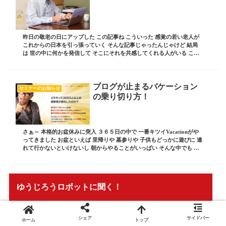
昨日の敬老の日にアップした この記事ね こういった 感覚の若い老人が
これからの日本を引っ張っていく そんな記事じゃったんじゃけど 結局
は 世の中に何かを発信して そこにそれを共感してくれる人がいる この
数が多ければ多いほど 歳なんか関係な...
ブログが止まるバケーション
セミナーのお知らせ
の乗り切り方！
さぁ～ 本格的お盆休みに突入 ３６５日の中で 一番キツイVacationがや
ってきました お盆といえば 里帰りや 墓参りや 子供もどっかに遊びに 連
れて行かないといけないし 朝からやることがいっぱい そんな中でも わ
しら ビジネスブログアス...
1,000円と20,000円のセミナー
アホ社長再生セミナーの様子
ゆうじろうロボットに聞く！
の違い！
シェア
サイドバー
ホーム
トップ