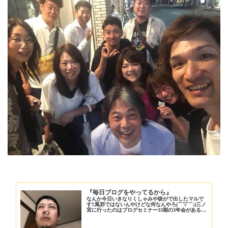
『毎日ブログをやってるから』
なんか今日いきなりくしゃみや咳がで出したマルで
す‼️風邪ではないんやけどな何なんやろ(￣▽￣;)三ノ
宮に行ったのはブログセミナー33期の3年会があると
の事で3…