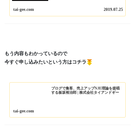
福井・青森・札幌・香川・福岡・名古屋・東京 全７
会場で 初級セミナーを開催したんですが...
tai-gee.com
2019.07.25
もう内容もわかっているので
今すぐ申し込みたいという方はコチラ
ブログで集客、売上アップNJE理論を提唱
する板坂裕治郎 | 株式会社タイアンドギー
tai-gee.com