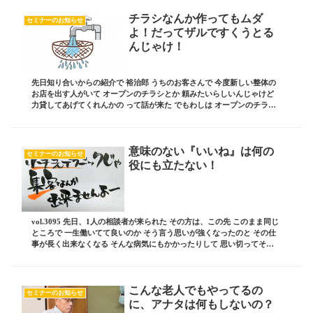
チラシなんか作ってもムダ
セミナーのお知らせ
よ！だってザルですくうとる
んじゃけ！
先日知り合いからの紹介で 裕治郎 うちのお客さんで 今度新しい整体の
お店を出す人がいて オープンのチラシとか 頼みたいらしいんじゃけど
力貸してあげてくれんかの って話が来た でもわしは オープンのチラシ
を作るような そんな簡単な仕事はして...
意味のない『いいね』は何の
セミナーのお知らせ
役にも立たない！
vol.3095 先日、1人の相談者が来られた その方は、この先 このまま同じ
ところで 一生働いてて良いのか そう言う思いが強くなったのと その仕
事が長く出来なくなる そんな病気にもかかったりして 思い切ってその
仕事を辞めた ただ、長くその...
こんな老人でもやってるの
セミナーのお知らせ
に、アナタは何もしないの？