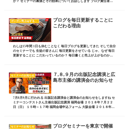
か？ セミナーの裏側とその効果についてお話しします ブログ責任者の
板坂裕治郎とは・・・ 業界の常識をぶち破...
ブログを毎日更新することに
ガンガン売上upするブログの書き方
こだわる理由
わしは15年間 1日も休むことなく 毎日ブログを更新してきた そして自分
のセミナーでも 生徒の皆さんに 毎日更新をさせている じゃ、なぜ 毎日
更新することに こだわっているのか？ 毎日書くと売上が上がるのか？
毎日書くと有名になれるのか？ ...
７,８,９月の出版記念講演と広
セミナーのお知らせ
島市主催の講演会のお知らせ
7月8月9月に行われる 出版記念講演会と講演会のお知らせをしますね セ
ミナーコンテストさん主催出版記念講演 福岡会場 ２０１８年７月２２
日（日） １５時～１７時 福岡会場申込フォーム 大阪会場 ２０１８年７
月２４日（火） １９時～２１時 大...
ブログセミナーを東京で開催
セミナーのお知らせ