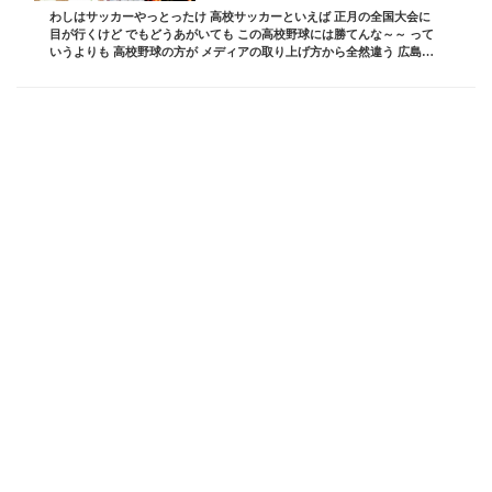
わしはサッカーやっとったけ 高校サッカーといえば 正月の全国大会に
目が行くけど でもどうあがいても この高校野球には勝てんな～～ って
いうよりも 高校野球の方が メディアの取り上げ方から全然違う 広島の
地方大会ですら 新聞紙面にデカデカと報...