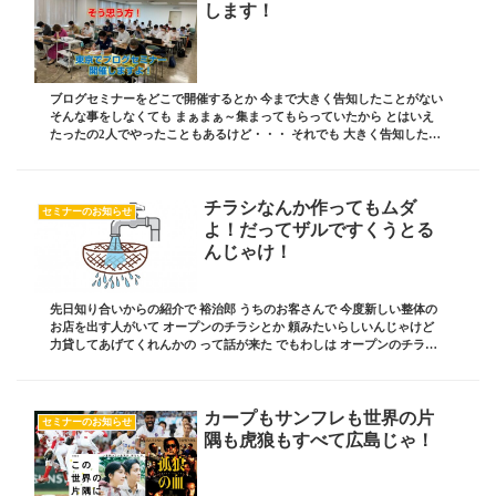
します！
ブログセミナーをどこで開催するとか 今まで大きく告知したことがない
そんな事をしなくても まぁまぁ～集まってもらっていたから とはいえ
たったの2人でやったこともあるけど・・・ それでも 大きく告知したこ
とがなかったけど どうやって調べたら...
チラシなんか作ってもムダ
セミナーのお知らせ
よ！だってザルですくうとる
んじゃけ！
先日知り合いからの紹介で 裕治郎 うちのお客さんで 今度新しい整体の
お店を出す人がいて オープンのチラシとか 頼みたいらしいんじゃけど
力貸してあげてくれんかの って話が来た でもわしは オープンのチラシ
を作るような そんな簡単な仕事はして...
カープもサンフレも世界の片
セミナーのお知らせ
隅も虎狼もすべて広島じゃ！