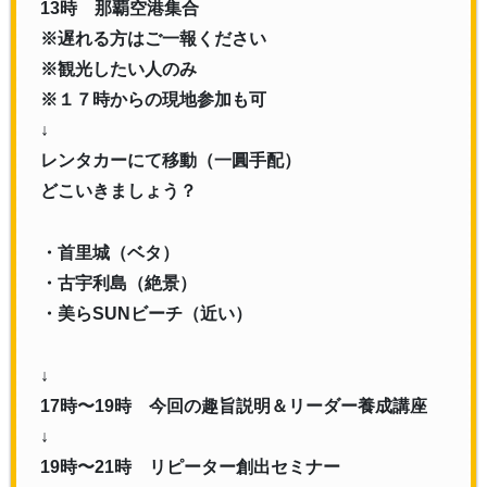
13時 那覇空港集合
※遅れる方はご一報ください
※観光したい人のみ
※１７時からの現地参加も可
↓
レンタカーにて移動（一圓手配）
どこいきましょう？
・首里城（ベタ）
・古宇利島（絶景）
・美らSUNビーチ（近い）
↓
17時〜19時 今回の趣旨説明＆リーダー養成講座
↓
19時〜21時 リピーター創出セミナー