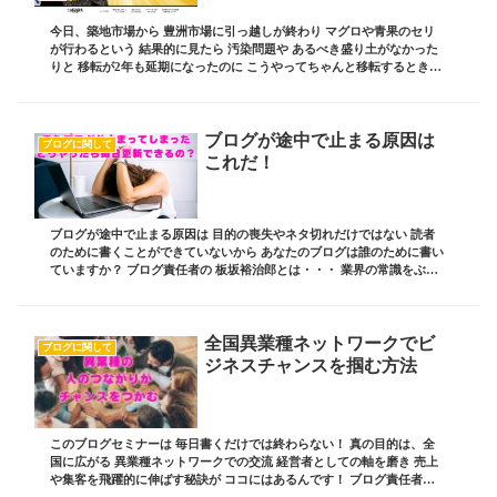
今日、築地市場から 豊洲市場に引っ越しが終わり マグロや青果のセリ
が行わるという 結果的に見たら 汚染問題や あるべき盛り土がなかった
りと 移転が2年も延期になったのに こうやってちゃんと移転するときに
は そんな問題あったかな～～ って言う...
ブログが途中で止まる原因は
ブログに関して
これだ！
ブログが途中で止まる原因は 目的の喪失やネタ切れだけではない 読者
のために書くことができていないから あなたのブログは誰のために書い
ていますか？ ブログ責任者の 板坂裕治郎とは・・・ 業界の常識をぶち
破り 誰からも憧れられる 影響力を持った...
全国異業種ネットワークでビ
ブログに関して
ジネスチャンスを掴む方法
このブログセミナーは 毎日書くだけでは終わらない！ 真の目的は、全
国に広がる 異業種ネットワークでの交流 経営者としての軸を磨き 売上
や集客を飛躍的に伸ばす秘訣が ココにはあるんです！ ブログ責任者の
板坂裕治郎とは・・・ 業界の常識をぶち...