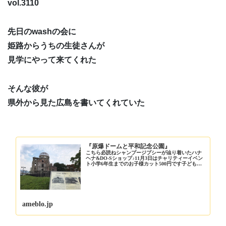
vol.3110
先日のwashの会に
姫路からうちの生徒さんが
見学にやって来てくれた
そんな彼が
県外から見た広島を書いてくれていた
『原爆ドームと平和記念公園』
こちら必読ねシャンプージプシーが辿り着いたハナ
ヘナ&DO-Sショップ♪11月3日はチャリティーイベン
ト小学6年生までのお子様カット500円です子どもキ
ラキラプ…
ameblo.jp