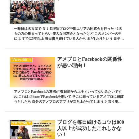
一昨日は名古屋で ＮＪＥ理論ブログ中部エリアの同窓会を行った 42名
もの方の集まってもらい 盛大な同窓会となったけど このメンバーの中
には すでに5年以上 毎日書き続けている人から まだ1カ月という ヨチヨ
チ歩きの方もいる そんな状況の違う...
アメブロとFacebookの関係性
ブログに関して
が悪い理由！
アメブロとFacebookの連携が 数日前から上手くいってないみたいです
ね これは iPhoneでFacebookを開いて そこに乗っているアメブロに飛ぼ
うとしたら 自分のアメブロのアプリが立ち上がってしまう と言う現象
これは 使っている...
ブログを毎日続けるコツは800
ブログに関して
人以上が成功したこれしかな
い！