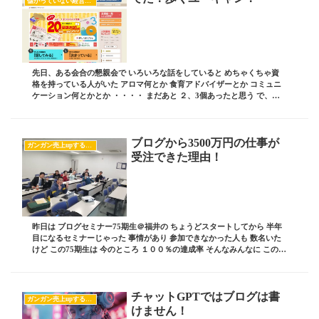
儲かっていない経営者の共通項
先日、ある会合の懇親会で いろいろな話をしていると めちゃくちゃ資
格を持っている人がいた アロマ何とか 食育アドバイザーとか コミュニ
ケーション何とかとか ・・・・ まだあと ２、3個あったと思う で、そ
んなにたくさんの資格を持って 何お仕...
ブログから3500万円の仕事が
ガンガン売上upするブログの書き方
受注できた理由！
昨日は ブログセミナー75期生＠福井の ちょうどスタートしてから 半年
目になるセミナーじゃった 事情があり 参加できなかった人も 数名いた
けど この75期生は 今のところ １００％の達成率 そんなみんなに この半
年間での 成果や辛かったこと...
チャットGPTではブログは書
ガンガン売上upするブログの書き方
けません！