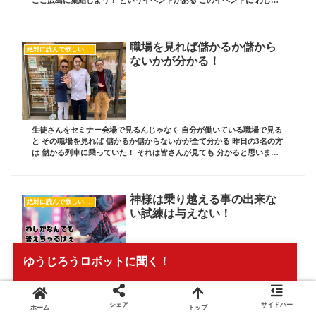
も参加して欲しいと 依頼を受...
職場を見れば儲かるか儲から
絶対に読んで欲しいオススメ記事
ないかが分かる！
生徒さんをセミナー会場で見るんじゃなく 自分が働いている職場で見る
と その職場を見れば 儲かるか儲からないかが全て分かる 昨日の3名の方
は 儲かる列車に乗っていた！ それは皆さんが見ても 分かると思います
よ 今日はそんなお話し ブログ責任者...
神様は乗り越える事の出来な
絶対に読んで欲しいオススメ記事
い試練は与えない！
人間は生きていると 辛いことがイッパイ起こる でもその辛さを乗り越
ゆうじろうロボットに聞く！
えるから 人間は成長するんです それでも、なんで 俺だけこんなに辛い
ことが起きるんだ！ って事が起こるけど それはアナタの存在が大きい
から それに見合うだけの 辛いことが起き...
シェア
サイドバー
ホーム
トップ