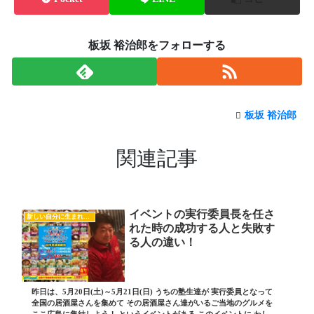
板坂 裕治郎をフォローする
板坂 裕治郎
関連記事
イベントの実行委員長を任さ
新しい自分に生まれ変わるヒント
れた時の成功する人と失敗す
る人の違い！
昨日は、5月20日(土)～5月21日(日) うちの塾生達が 実行委員となって
全国の居酒屋さんを集めて その居酒屋さん達がいるご当地のグルメを
ここ広島に集結しよう！ というイベントがある このイベントに わしに