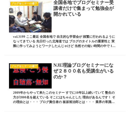
全国各地でブログセミナー受
ブログセミナーの様子
講者だけで集まって勉強会が
開かれている
vol.3199 ここ最近 全国各地で 自主的な学習会が 頻繁に行われるように
なってきている 先日行った北海道では ブログのタイトルの重要性と 実
際に作ってみようとワークしたんじゃけど 当然その短い時間の中で 100
点満点のモノはできるわけ...
NJE理論ブログセミナーにな
ブログセミナーの様子
ぜ２８００名も受講生がいる
のか？
2009年からやって来たこのセミナー すでに10年以上続いていて 塾生の
方が2800名を超えている そこにはちゃんとした 理由があるんです！ そ
の理由とは・・・ ブログ責任者の 板坂裕治郎とは・・・ 業界の常識を
ぶち破り、誰からも憧れられる...