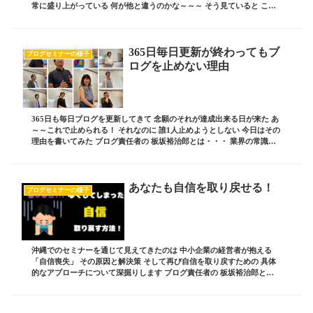
常に盛り上がっている 何が他と違うのかな～～～ そう見ていると この
期生の リアルでの関係性 まぁ～この...
365日毎日更新が終わってもブ
ブログセミナーの様子
ログを止めない理由
365日も毎日ブログを更新してきて 念願のそれが達成出来る日が来た あ
～～これで止められる！ それなのに 誰1人止めようとしない 今日はその
理由を書いてみた ブログ責任者の 板坂裕治郎とは・・・ 業界の常識を
ぶち破り 誰からも憧れられる 影...
あなたも自信を取り戻せる！
ブログセミナーの様子
沖縄でのセミナーを通じて見えてきたのは 中小企業の経営者が抱える
「自信喪失」 その原因と解決策 そして再び自信を取り戻すための 具体
的なアプローチについて深掘りします ブログ責任者の 板坂裕治郎と
は・・・ 業界の常識をぶち破り 誰からも憧れ...