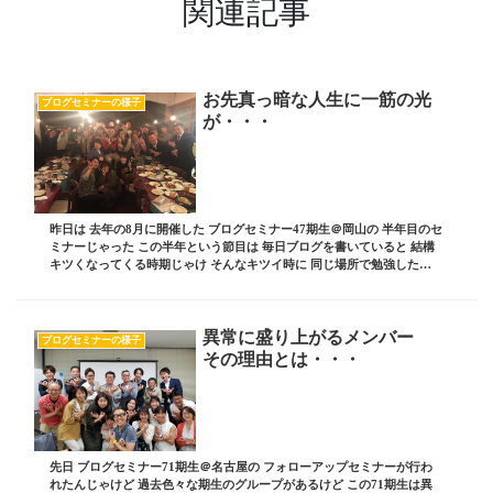
関連記事
お先真っ暗な人生に一筋の光
ブログセミナーの様子
が・・・
昨日は 去年の8月に開催した ブログセミナー47期生＠岡山の 半年目のセ
ミナーじゃった この半年という節目は 毎日ブログを書いていると 結構
キツくなってくる時期じゃけ そんなキツイ時に 同じ場所で勉強したみ
んなと集まって もう一度 自分自身...
異常に盛り上がるメンバー
ブログセミナーの様子
その理由とは・・・
先日 ブログセミナー71期生＠名古屋の フォローアップセミナーが行わ
れたんじゃけど 過去色々な期生のグループがあるけど この71期生は異