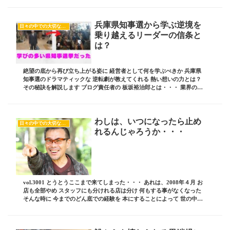
兵庫県知事選から学ぶ逆境を
日々の中での大切な気付き
乗り越えるリーダーの信条と
は？
絶望の底から再び立ち上がる姿に 経営者として何を学ぶべきか 兵庫県
知事選のドラマティックな 逆転劇が教えてくれる 熱い想いの力とは？
その秘訣を解説します ブログ責任者の 板坂裕治郎とは・・・ 業界の常
識をぶち破り 誰からも憧れられる 影響...
わしは、いつになったら止め
日々の中での大切な気付き
れるんじゃろうか・・・
vol.3001 とうとうここまで来てしまった・・・ あれは、2008年４月 お
店も全部やめ スタッフにも分けれる店は分け 何もする事がなくなった
そんな時に 今までのどん底での経験を 本にすることによって 世の中の
金で自殺する奴らを 何...