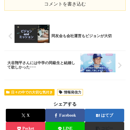
コメントを書き込む
同友会も会社運営もビジョンが大切
大谷翔平さんには中学の同級生と結婚し
て欲しかった･･･
日々の中での大切な気付き
情報発信力
シェアする
X
Facebook
はてブ
Pocket
LINE
コピー