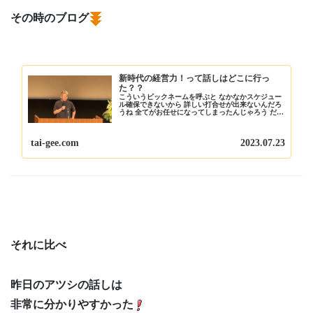
その時のブログ
新時代の経営力！って話しはどこに行っ
た？？
こういうビックネームを呼ぶと なかなかスケジュー
ル確保できないから 詳しい打合せが出来ないんだろ
うね 全てがお任せになってしまったんじゃろう だか
ら尻すぼみの 何の話しだったのかが分からんかった
今日はホリエモンの話を聴いてについて ブログ...
tai-gee.com
2023.07.23
それに比べ
昨日のアツシの話しは
非常に分かりやすかった