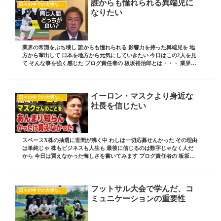
誰からも憧れられる異端児に
日々の中での大切な気付き
なりたい
業界の常識をぶち壊し 誰からも憧れられる 影響力を持った異端児を 地
方から輩出して 日本を地方から元気にしていきたい 今日はこの2人を見
て そんな事を強く感じた ブログ責任者の 板坂裕治郎とは・・・ 業界の
常識をぶち破り 誰からも憧れられる...
イーロン・マスクより身近な
日々の中での大切な気付き
社長を信じたい
スペースX株の抽選に世間が沸く中 わしは一切応募せんかった その理由
は単純じゃ 株もビジネスも人生も 最後に信じるのは数字じゃなく人だ
から 今日は買えなかった悔しさを書いてみます ブログ責任者の 板坂裕
治郎とは・・・ 業界の常識をぶち破り ...
フットサル大会で学んだ、コ
日々の中での大切な気付き
ミュニケーションの重要性