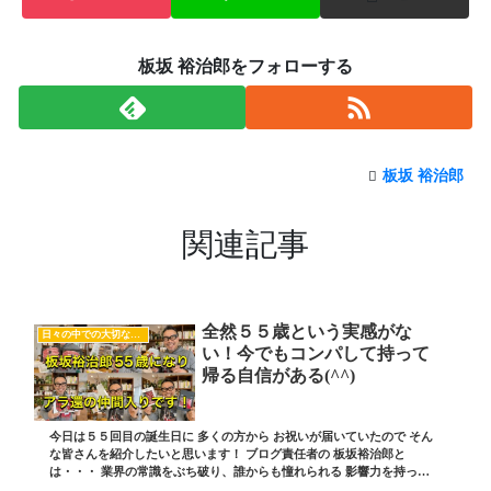
板坂 裕治郎をフォローする
板坂 裕治郎
関連記事
全然５５歳という実感がな
日々の中での大切な気付き
い！今でもコンパして持って
帰る自信がある(^^)
今日は５５回目の誕生日に 多くの方から お祝いが届いていたので そん
な皆さんを紹介したいと思います！ ブログ責任者の 板坂裕治郎と
は・・・ 業界の常識をぶち破り、誰からも憧れられる 影響力を持った
経営者を輩出する これをビジョンに ＮＪＥ理...