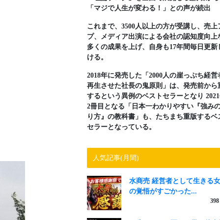
「マジで人生が変わる！」との声が続出
これまで、3500人以上の方が受講し、売上
プ、メディア出演による会社の認知度向上
多くの成果を上げ、自身も17年間毎日更新
ける。
2018年に発売した「2000人の崖っぷち経営
再生させた社長の鬼原則」は、発売前から
するという異例のベストセラーとなり 202
2冊目となる「日本一わかりやすい『強み
り方』の教科書」も、たちまち重版するベ
セラーとなっている。
人気記事(月間)
水商売 経営者として生きる
の覚悟がすごかった...
398