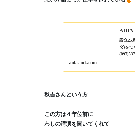
AIDA
設立2
ダ)をつ
(097)5
aida-link.com
秋吉さんという方
この方は４年位前に
わしの講演を聞いてくれて