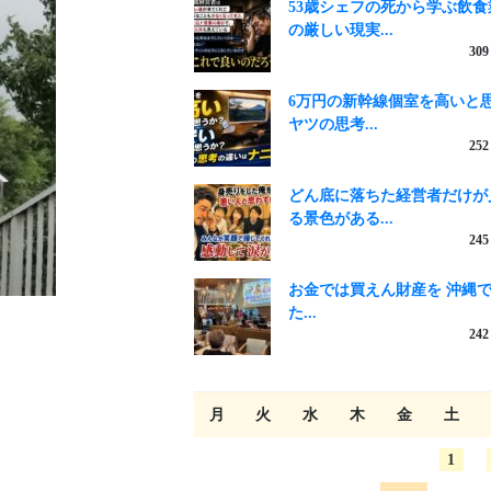
53歳シェフの死から学ぶ飲食
の厳しい現実...
309
6万円の新幹線個室を高いと
ヤツの思考...
252
どん底に落ちた経営者だけが
る景色がある...
245
お金では買えん財産を 沖縄
た...
242
月
火
水
木
金
土
1