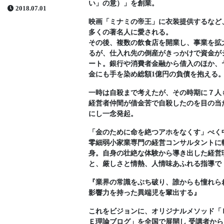
い」の意）」を創業。
2018.07.01
映画「ミナミの帝王」に衣装提供するなど
多くの著名人に愛される。
その後、複数の飲食店を開業し、事業を拡
るが、仕入れ先の倒産がきっかけで資金が
ート。銀行や消費者金融から借入のほか、
金にも手を染め総額1億円の負債を抱える
一時は自殺まで考えたが、その時期に７人
経営者仲間が借金苦で自殺したのを目の当
にし一念発起。
「金のために命を絶つアホをなくす」べく
零細弱小家業専門の経営コンサルタントに
身。自身の壮絶な体験から導き出した経営
と、厳しさと情熱、人情味あふれる指導で
『業界の常識をぶち破り、誰からも憧れら
影響力を持った異端児を輩出する』
これをビジョンに、オリジナルメソッド「
Ｅ理論ブログ」を全国で展開し 受講者から