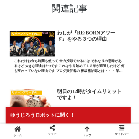
関連記事
わしが『RE:BORNアワー
リボーンアワードのすべて
ド』をやる３つの理由
これだけお金も時間も使って 全力投球でやるには それなりの意味があ
るけど 大きな理由は3つです これはやり始めて１２年が経過したけど 何
も変わっていない理由です ブログ責任者の 板坂裕治郎とは・・・ 業界
の常識をぶち破り 誰からも憧れられる...
明日の12時がタイムリミット
リボーンアワードのすべて
ですよ！
ゆうじろうロボットに聞く！
vol.3121 ちょうど1ヶ月後に迫ってきました 毎年恒例の わしの塾生中で
今年にかけて 一番飛躍した人を選出し みんなの前で どうやって飛躍
することが出来たのか？ 昔はどんなダメ経営者だったのが？ それ
シェア
サイドバー
ホーム
トップ
が何をきっかけとして生まれ...