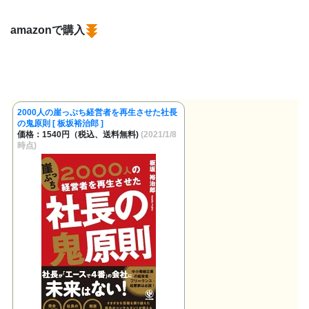
amazonで購入
2000人の崖っぷち経営者を再生させた社長
の鬼原則 [ 板坂裕治郎 ]
価格：1540円（税込、送料無料)
(2021/1/8
時点)