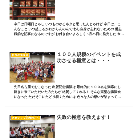
今日は日曜日じゃし いつものゆるネタと思ったんじゃけど 今日は、こ
んなこと いつ起こるかわからんのんで わし自身が忘れないための 備忘
録的な記事になるのですが お付き合いよろしく 5月25日に発売した 今日
でちょうど 丸々一カ月が経過するけ...
１００人規模のイベントを成
社長の鬼原則
功させる極意とは・・・
先日名古屋でおこなった 出版記念講演は 最終的に１００名を満席にし
聴きに来ていただいた方たちが 絶賛してくれる！ そんな完璧な講演会
になった ただそこにたどり着くためには 色々な人の想いが詰まってい
た これだけのことをやりきるのには １人...
失敗の極意を教えます！
ネガティブ思考の方へ