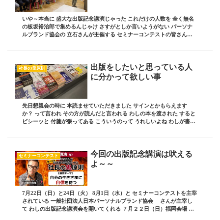
いや～本当に 盛大な出版記念講演じゃった これだけの人数を 全く無名
の板坂裕治郎で集めるんじゃけ さすがとしか言いようがない パーソナ
ルブランド協会の 立石さんが主催する セミナーコンテストの皆さんが
福岡（参加者６０名）と 大阪（参加者８...
出版をしたいと思っている人
社長の鬼原則
に分かって欲しい事
先日懇親会の時に 本読ませていただきました サインとかもらえます
か？ って言われ その方が読んだと言われる わしの本を渡された すると
ビシーッと 付箋が張ってある こういうのって うれしいよね わしが書い
た文章に 共感してくれたり 勉強に...
今回の出版記念講演は吠える
セミナーコンテスト
よ～～
7月22日（日）と24日（火） 8月1日（水）と セミナーコンテストを主宰
されている 一般社団法人日本パーソナルブランド協会 さんが主宰し
て わしの出版記念講演会を開いてくれる ７月２２日（日）福岡会場 ７
月２４日（火）大阪会場 ８月１日...