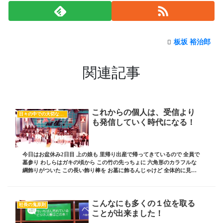
板坂 裕治郎
関連記事
これからの個人は、受信より
日々の中での大切な気付き
も発信していく時代になる！
今日はお盆休み2日目 上の娘も 里帰り出産で帰ってきているので 全員で
墓参り わしらはガキの頃から この竹の先っちょに 六角形のカラフルな
綱飾りがついた この長い飾り棒を お墓に飾るんじゃけど 全体的に見る
とこんな感じ まだ墓参りに来ていな...
こんなにも多くの１位を取る
社長の鬼原則
ことが出来ました！