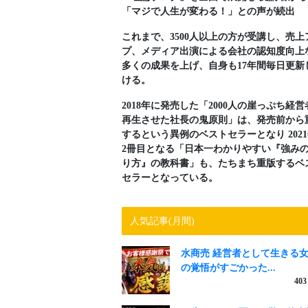
「マジで人生が変わる！」との声が続出
これまで、3500人以上の方が受講し、売上
プ、メディア出演による会社の認知度向上
多くの成果を上げ、自身も17年間毎日更新
ける。
2018年に発売した「2000人の崖っぷち経営
再生させた社長の鬼原則」は、発売前から
するという異例のベストセラーとなり 202
2冊目となる「日本一わかりやすい『強み
り方』の教科書」も、たちまち重版するベ
セラーとなっている。
人気記事(月間)
水商売 経営者として生きる
の覚悟がすごかった...
403