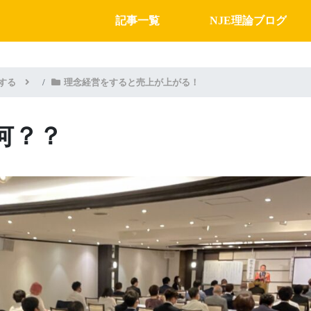
記事一覧
NJE理論ブログ
する
理念経営をすると売上が上がる！
何？？