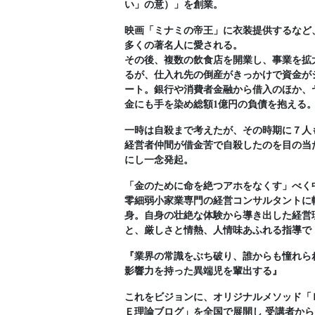
い」の意）」を創業。
映画「ミナミの帝王」に衣装提供するなど
多くの著名人に愛される。
その後、複数の飲食店を開業し、事業を拡
るが、仕入れ先の倒産がきっかけで資金が
ート。銀行や消費者金融から借入のほか、
金にも手を染め総額1億円の負債を抱える
一時は自殺まで考えたが、その時期に７人
経営者仲間が借金苦で自殺したのを目の当
にし一念発起。
「金のために命を絶つアホをなくす」べく
零細弱小家業専門の経営コンサルタントに
身。自身の壮絶な体験から導き出した経営
と、厳しさと情熱、人情味あふれる指導で
『業界の常識をぶち破り、誰からも憧れら
影響力を持った異端児を輩出する』
これをビジョンに、オリジナルメソッド「
Ｅ理論ブログ」を全国で展開し 受講者から