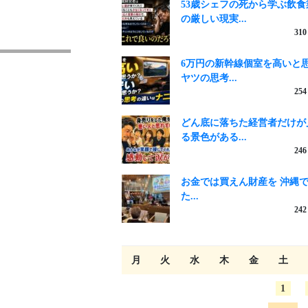
53歳シェフの死から学ぶ飲食
の厳しい現実...
310
6万円の新幹線個室を高いと
ヤツの思考...
254
どん底に落ちた経営者だけが
る景色がある...
246
お金では買えん財産を 沖縄
た...
242
月
火
水
木
金
土
1