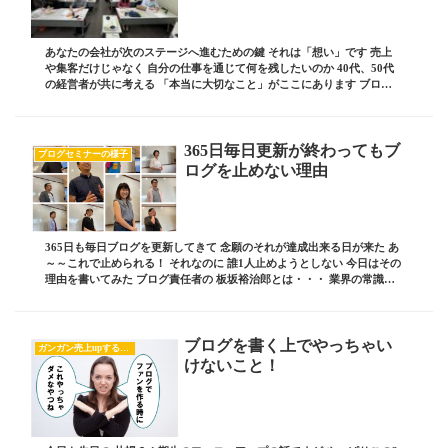
あなたの会社が次のステージへ進むための鍵 それは「想い」です 売上
や集客だけじゃなく 自分の仕事を通じて何を残したいのか 40代、50代
の経営者が共に考える 「本当に大切なこと」がここにあります ブログ
責任者の 板坂裕治郎とは・・・ 業界の...
365日毎日更新が終わってもブ
ブログセミナーの様子
ログを止めない理由
365日も毎日ブログを更新してきて 念願のそれが達成出来る日が来た あ
～～これで止められる！ それなのに 誰1人止めようとしない 今日はその
理由を書いてみた ブログ責任者の 板坂裕治郎とは・・・ 業界の常識を
ぶち破り 誰からも憧れられる 影...
ブログを書く上でやっちゃい
ガンガン売上upするブログの書き方
けないこと！