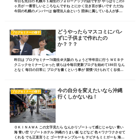
今日も先日の 札幌６１期生のフォローアップの話ですが やっぱりこの3
ヶ月が 一番苦しいところなんですね とにかく泣き言が多いです ただね
今回の札幌のメンバーは 倫理法人会という 団体に属している人が多く
こちらの団体は 朝６時から例会が始...
どうやったらマスコミにバレ
ブログセミナーの様子
ずに子供まで作れたの
か？？？
昨日は ブログセミナー70期生＠大阪の ちょうど半年目に行う ＷＥＢテ
クニックセミナーじゃった 彼らは今毎日更新ブログを始めて180日 なん
となく 毎日の日常に ブログを書くという事が 習慣づけられてくる頃だ
けど 逆に 半年も書いているのに...
今の自分を変えたいなら沖縄
ブログセミナーの様子
行くしかないね！
ＯＫＩＮＡＷＡ この文字見たら なんかリゾートって感じじゃない 青い
海 青い空 リゾートホテル 沖縄のうまい飯 などなど 色々ワクワクさせて
くれる でも正直言うと ゴーヤチャンプルーも テビチもミミガーも 海ブ