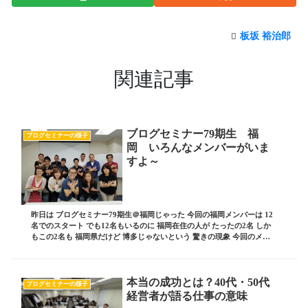
板坂 裕治郎
関連記事
ブログセミナー79期生 福
ブログセミナーの様子
岡 いろんなメンバーがいま
すよ～
昨日は ブログセミナー79期生＠福岡じゃった 今回の福岡メンバーは 12
名でのスタート でも12名もいるのに 福岡在住の人が たったの2名 しか
もこの2名も 福岡県だけど 博多じゃないという 驚きの現象 今回のメン
バーは 佐賀、熊本、宮崎、...
本当の成功とは？40代・50代
ブログセミナーの様子
経営者が語る仕事の意味