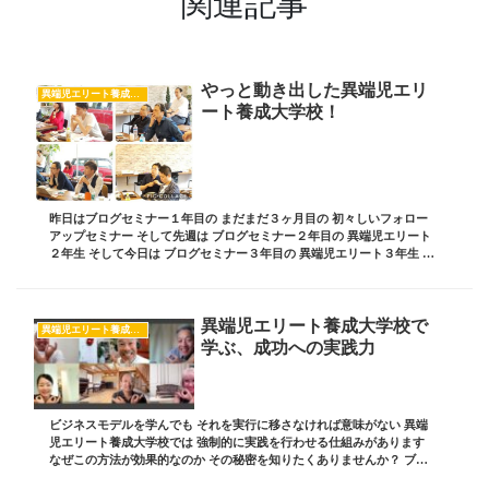
関連記事
やっと動き出した異端児エリ
異端児エリート養成大学校
ート養成大学校！
昨日はブログセミナー１年目の まだまだ３ヶ月目の 初々しいフォロー
アップセミナー そして先週は ブログセミナー２年目の 異端児エリート
２年生 そして今日は ブログセミナー３年目の 異端児エリート３年生 弱
小家業救出特殊部隊を作るセミナー コ...
異端児エリート養成大学校で
異端児エリート養成大学校
学ぶ、成功への実践力
ビジネスモデルを学んでも それを実行に移さなければ意味がない 異端
児エリート養成大学校では 強制的に実践を行わせる仕組みがあります
なぜこの方法が効果的なのか その秘密を知りたくありませんか？ ブロ
グ責任者の 板坂裕治郎とは・・・ 業界の常...