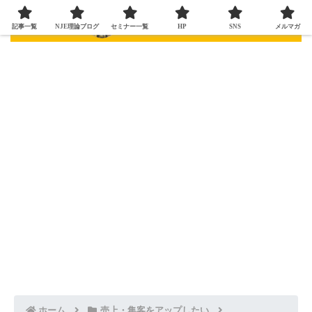
記事一覧
NJE理論ブログ
セミナー一覧
HP
SNS
メルマガ
ホーム
売上・集客をアップしたい