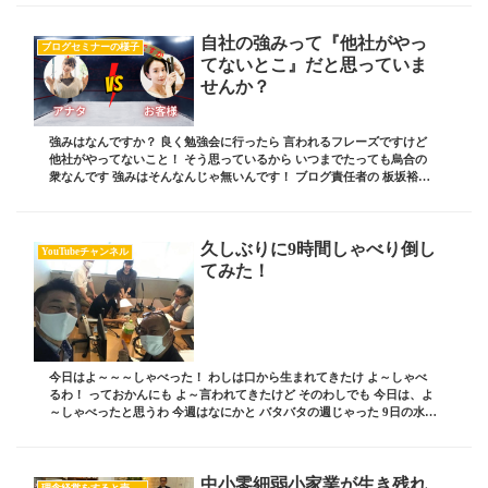
自社の強みって『他社がやっ
ブログセミナーの様子
てないとこ』だと思っていま
せんか？
強みはなんですか？ 良く勉強会に行ったら 言われるフレーズですけど
他社がやってないこと！ そう思っているから いつまでたっても烏合の
衆なんです 強みはそんなんじゃ無いんです！ ブログ責任者の 板坂裕治
郎とは・・・ 業界の常識をぶち破り、誰...
久しぶりに9時間しゃべり倒し
YouTubeチャンネル
てみた！
今日はよ～～～しゃべった！ わしは口から生まれてきたけ よ～しゃべ
るわ！ っておかんにも よ～言われてきたけど そのわしでも 今日は、よ
～しゃべったと思うわ 今週はなにかと バタバタの週じゃった 9日の水曜
日は 東京でブログセミナー81期生...
中小零細弱小家業が生き残れ
理念経営をすると売上が上がる！