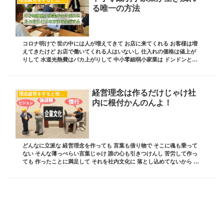
る唯一の方法
コロナ明けで 世の中には人が増えてきて お店に来てくれる お客様は増
えてきたけど お店で働いてくれる人はいないし 仕入れの価格は値上が
りして 水道光熱費はバカ上がりして 中小零細弱小家業は ドンドンと厳
しくなってくる そんな中小零細弱小家業...
経営理念は作るだけじゃけ社
理念経営をすると売上が上がる！
内に根付かんのんよ！
どんなに立派な 経営理念を作っても 言葉も借り物で そこに魂も乗って
ない そんな薄っぺらい言葉じゃけ 誰の心も引きつけんし 苦労して作っ
ても 作ったことに満足して それを社内文化に 落とし込めてないから い
つまでたっても 絵に描いた餅なんよ...