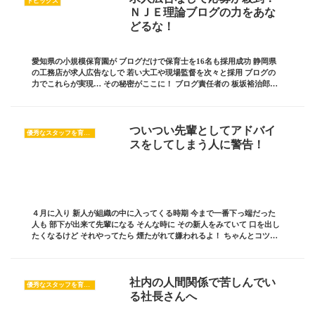
トピックス
ＮＪＥ理論ブログの力をあな
どるな！
愛知県の小規模保育園が ブログだけで保育士を16名も採用成功 静岡県
の工務店が求人広告なしで 若い大工や現場監督を次々と採用 ブログの
力でこれらが実現… その秘密がここに！ ブログ責任者の 板坂裕治郎と
は・・・ 業界の常識をぶち破り 誰から...
ついつい先輩としてアドバイ
優秀なスタッフを育てたい
スをしてしまう人に警告！
４月に入り 新人が組織の中に入ってくる時期 今まで一番下っ端だった
人も 部下が出来て先輩になる そんな時に その新人をみていて 口を出し
たくなるけど それやってたら 煙たがれて嫌われるよ！ ちゃんとコツを
覚えないと！ 今日はそんな アドバイ...
社内の人間関係で苦しんでい
優秀なスタッフを育てたい
る社長さんへ