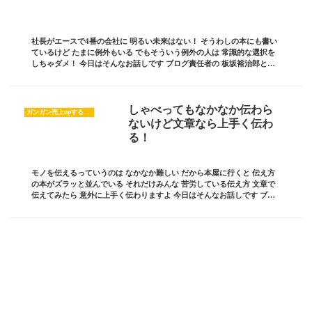
社長がエースで4番の会社に 明るい未来はない！ そうわしの本にも書い
ているけど たまに例外もいる でもそういう例外の人は 常識的な選択を
しちゃダメ！ 今日はそんなお話しです ブログ責任者の 板坂裕治郎と
は・・・ 業界の常識をぶち破り 誰から...
しゃべってもなかなか伝わら
ガンガン売上upするブログの書き方
ないけど文章なら上手く伝わ
る！
モノを伝えるっていうのは なかなか難しい だから本屋に行くと 伝え方
の本がズラッと並んでいる それだけみんな 苦労している伝え方 文章で
伝えてみたら 意外に上手く伝わりますよ 今日はそんなお話しです ブロ
グ責任者の 板坂裕治郎とは・・・ 業...