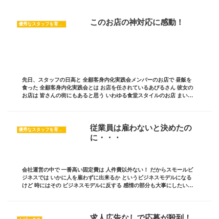
このお店の神対応に感動！
優秀なスタッフを育てたい
先日、スタッフの日高と 全顧客身内化実践会メンバーのお店で 昼飯を
食った 全顧客身内化実践会とは お店を任されているあびるさん 彼女の
お店は 皆さんの街にもあると思う いわゆる食堂スタイルのお店 まいど
おおきに食堂 このお店は 沼田食堂とい...
従業員は雇わないと決めたの
優秀なスタッフを育てたい
に・・・
会社運営の中で 一番高い固定費は 人件費以外ない！ だからスモールビ
ジネスでは いかに人を雇わずに出来るか というビジネスモデルになる
けど 時にはその ビジネスモデルに反する 感情の部分も大事にしたい！
ブログ責任者の 板坂裕治郎とは・・・...
求人広告なしで応募が殺到！