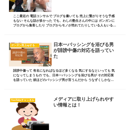
ここ最近の 電話コンサルで ブログを書いても 売上に繋がりそうな予感
もない そんな話が多かった でも、わしの塾生さんの中には ガンガンに
ブログから集客したり ブログからモノが売れてたりしている人もいる
先日も、全国雑誌の『hanako』に...
日本一バッシングを浴びる男
ガンガン売上upするブログの書き方
が誹謗中傷の対応を語ってい
た
誹謗中傷って 有名になればなるほど多くなる 気にするなといっても 気
になってしまうもの でも、日本一バッシングを浴びる男が その対応策
を語っていた 彼ほどのバッシング男が言うんだから うなずくしかない
な 今日はそんなお話しです ブログ責任者...
メディアに取り上げられやす
YouTubeチャンネル
い情報とは！