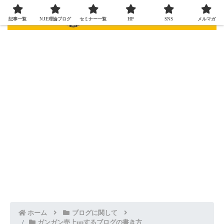
記事一覧
NJE理論ブログ
セミナー一覧
HP
SNS
メルマガ
ホーム
ブログに関して
ガンガン売上upするブログの書き方