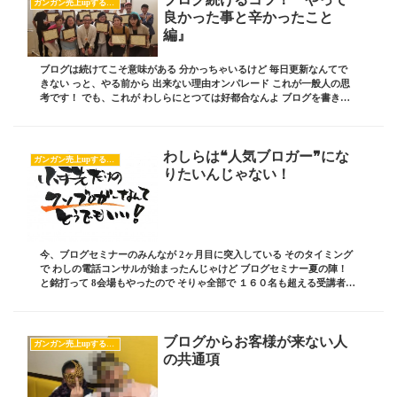
ガンガン売上upするブログの書き方
良かった事と辛かったこと
編』
ブログは続けてこそ意味がある 分かっちゃいるけど 毎日更新なんてで
きない っと、やる前から 出来ない理由オンパレード これが一般人の思
考です！ でも、これが わしらにとつては好都合なんよ ブログを書き始
めたら 全員が全員毎日かけるようになっ...
わしらは❝人気ブロガー❞にな
ガンガン売上upするブログの書き方
りたいんじゃない！
今、ブログセミナーのみんなが 2ヶ月目に突入している そのタイミング
で わしの電話コンサルが始まったんじゃけど ブログセミナー夏の陣！
と銘打って 8会場もやったので そりゃ全部で １６０名も超える受講者さ
んがいるので なかなかの大変っぷり...
ブログからお客様が来ない人
ガンガン売上upするブログの書き方
の共通項