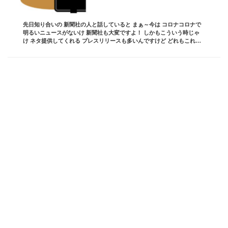
先日知り合いの 新聞社の人と話していると まぁ～今は コロナコロナで
明るいニュースがないけ 新聞社も大変ですよ！ しかもこういう時じゃ
け ネタ提供してくれる プレスリリースも多いんですけど どれもこれも
自社の宣伝ばかりで 使えんのがほと...