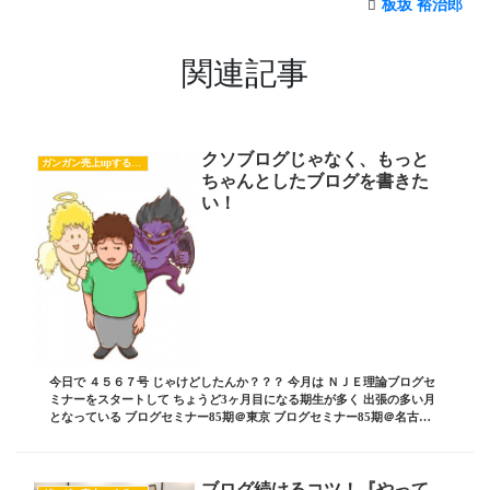
板坂 裕治郎
関連記事
クソブログじゃなく、もっと
ガンガン売上upするブログの書き方
ちゃんとしたブログを書きた
い！
今日で ４５６７号 じゃけどしたんか？？？ 今月は ＮＪＥ理論ブログセ
ミナーをスタートして ちょうど3ヶ月目になる期生が多く 出張の多い月
となっている ブログセミナー85期＠東京 ブログセミナー85期＠名古屋
そして明日からは 札幌87期に...
ブログ続けるコツ！『やって