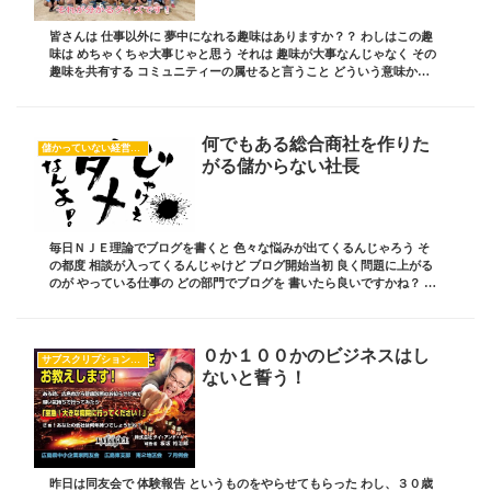
皆さんは 仕事以外に 夢中になれる趣味はありますか？？ わしはこの趣
味は めちゃくちゃ大事じゃと思う それは 趣味が大事なんじゃなく その
趣味を共有する コミュニティーの属せると言うこと どういう意味かは
中を読んでみてください！ クイズ形...
何でもある総合商社を作りた
儲かっていない経営者の共通項
がる儲からない社長
毎日ＮＪＥ理論でブログを書くと 色々な悩みが出てくるんじゃろう そ
の都度 相談が入ってくるんじゃけど ブログ開始当初 良く問題に上がる
のが やっている仕事の どの部門でブログを 書いたら良いですかね？ っ
て言う質問 これはどういうことかとい...
０か１００かのビジネスはし
サブスクリプション経営
ないと誓う！
昨日は同友会で 体験報告 というものをやらせてもらった わし、３０歳