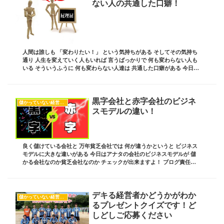
ない人の共通した口癖！
人間は誰しも 「変わりたい！」 という気持ちがある そしてその気持ち
通り 人生を変えていく人もいれば 言うばっかりで 何も変わらない人も
いる そういうふうに 何も変わらない人達は 共通した口癖がある 今日は
そんなお話しです ブログ責任者の ...
黒字会社と赤字会社のビジネ
儲かっていない経営者の共通項
スモデルの違い！
良く儲けている会社と 万年貧乏会社では 何が違うかというと ビジネス
モデルに大きな違いがある 今日はアナタの会社のビジネスモデルが 儲
かる会社なのか貧乏会社なのか チェックが出来ますよ！ ブログ責任者
の 板坂裕治郎とは・・・ 業界の常識をぶ...
デキる経営者かどうかがわか
儲かっていない経営者の共通項
るプレゼントクイズです！ど
しどしご応募ください