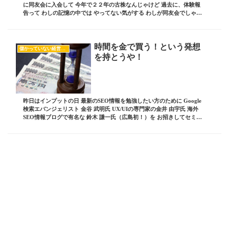
に同友会に入会して 今年で２２年の古株なんじゃけど 過去に、体験報
告って わしの記憶の中では やってない気がする わしが同友会でしゃべ
るのは 講演会形式とか セミナー形式と...
時間を金で買う！という発想
儲かっていない経営者の共通項
を持とうや！
昨日はインプットの日 最新のSEO情報を勉強したい方のために Google
検索エバンジェリスト 金谷 武明氏 UX/UIの専門家の金井 由宇氏 海外
SEO情報ブログで有名な 鈴木 謙一氏（広島初！）を お招きしてセミナ
ーを開催いたします。...