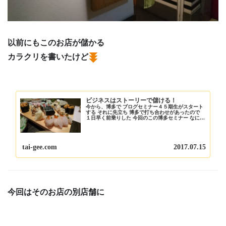
以前にもこのお店が儲かる
カラクリを書いたけど
ビジネスはストーリーで儲ける！
今から、博多で ブログセミナー４５期生がスタート
する それに先立ち 博多で打ち合わせがあったので
１日早く前乗りした 今回のこの博多セミナー なにも
考えず ７月１５日にしたんじゃけど 博多は、とんで
もない事になっている日じゃった 博多どんた...
tai-gee.com
2017.07.15
今回はそのお店の別店舗に