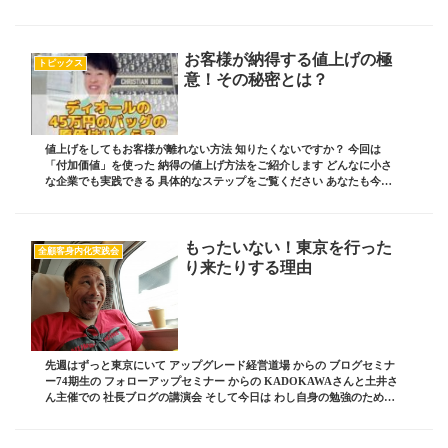
もうろうと車を運転し逮捕される 人...
お客様が納得する値上げの極
トピックス
意！その秘密とは？
値上げをしてもお客様が離れない方法 知りたくないですか？ 今回は
「付加価値」を使った 納得の値上げ方法をご紹介します どんなに小さ
な企業でも実践できる 具体的なステップをご覧ください あなたも今日
から実践できる！ ブログ責任者の 板坂裕治郎...
もったいない！東京を行った
全顧客身内化実践会
り来たりする理由
先週はずっと東京にいて アップグレード経営道場 からの ブログセミナ
ー74期生の フォローアップセミナー からの KADOKAWAさんと土井さ
ん主催での 社長ブログの講演会 そして今日は わし自身の勉強のために
またまた東京に向かっている ...