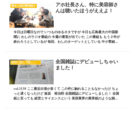
アホ社長さん、特に美容師さ
塾生の成功事例紹介
んは聴いたほうがええよ！
今日は日曜日なので いつものゆるネタですが 今日も広島最大の中国新
聞に わしのラジオ番組の 今週の番宣が出ていた この番組も もう２年が
終わろうとしているが 毎回、わしのターゲットとしている 中小零細弱
小家業のアホ社長を ゲストに呼んで こ...
全国雑誌にデビューしちゃい
絶対に読んで欲しいオススメ記事
ました！
vol.3139 ここ最近出張が多くて この件に触れることもなかったけ ちょ
っと遅くなったけど 板坂 裕治郎 全国雑誌にデビューしました！ 全国
紙と言っても 経営とサイエンスという 美容業界の業界紙のような雑誌
これは新美容出版という 業界...