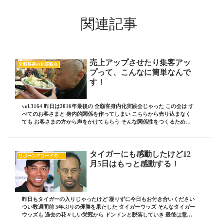
関連記事
売上アップさせたり集客アッ
全顧客身内化実践会
プって、こんなに簡単なんで
す！
vol.3164 昨日は2016年最後の 全顧客身内化実践会じゃった この会は す
べてのお客さまと 身内的関係を作ってしまい こちらから売り込まなく
ても お客さまの方から声をかけてもらう そんな関係性をつくるために
日々努力をしている実践会...
タイガーにも感動したけど12
リボーンアワードのすべて
月5日はもっと感動する！
昨日もタイガーの入りじゃったけど 凝りずに今日もお付き合いください
つい数週間前 5年ぶりの優勝を果たした タイガーウッズ そんなタイガー
ウッズも 過去の花々しい栄冠から ドンドンと脱落していき 最後は意識