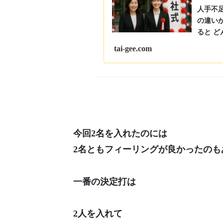
人手不
の違いが
ると ど
郎...
tai-gee.com
今回2名を入れたのには
2名ともフィーリングが良かったのも
一番の決定打は
2人を入れて