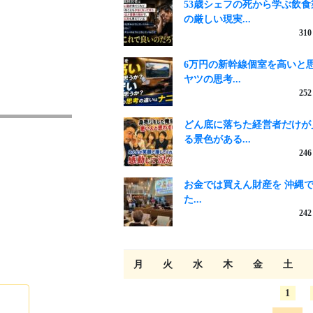
53歳シェフの死から学ぶ飲食
の厳しい現実...
310
6万円の新幹線個室を高いと
ヤツの思考...
252
どん底に落ちた経営者だけが
る景色がある...
246
お金では買えん財産を 沖縄
た...
242
月
火
水
木
金
土
1