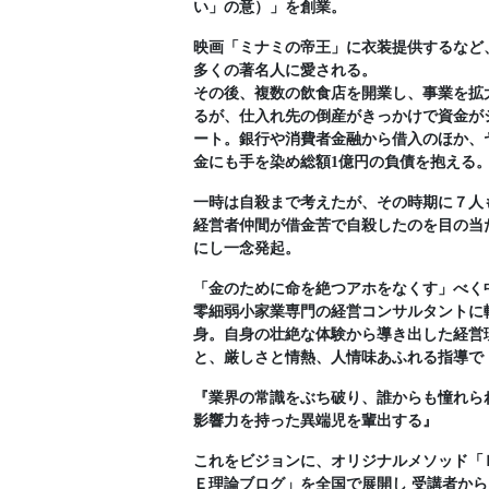
い」の意）」を創業。
映画「ミナミの帝王」に衣装提供するなど
多くの著名人に愛される。
その後、複数の飲食店を開業し、事業を拡
るが、仕入れ先の倒産がきっかけで資金が
ート。銀行や消費者金融から借入のほか、
金にも手を染め総額1億円の負債を抱える
一時は自殺まで考えたが、その時期に７人
経営者仲間が借金苦で自殺したのを目の当
にし一念発起。
「金のために命を絶つアホをなくす」べく
零細弱小家業専門の経営コンサルタントに
身。自身の壮絶な体験から導き出した経営
と、厳しさと情熱、人情味あふれる指導で
『業界の常識をぶち破り、誰からも憧れら
影響力を持った異端児を輩出する』
これをビジョンに、オリジナルメソッド「
Ｅ理論ブログ」を全国で展開し 受講者から