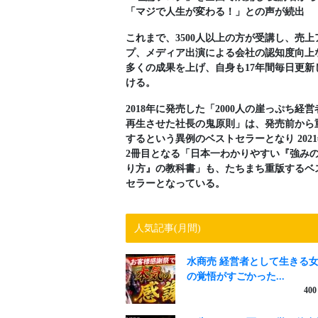
「マジで人生が変わる！」との声が続出
これまで、3500人以上の方が受講し、売上
プ、メディア出演による会社の認知度向上
多くの成果を上げ、自身も17年間毎日更新
ける。
2018年に発売した「2000人の崖っぷち経営
再生させた社長の鬼原則」は、発売前から
するという異例のベストセラーとなり 202
2冊目となる「日本一わかりやすい『強み
り方』の教科書」も、たちまち重版するベ
セラーとなっている。
人気記事(月間)
水商売 経営者として生きる
の覚悟がすごかった...
400