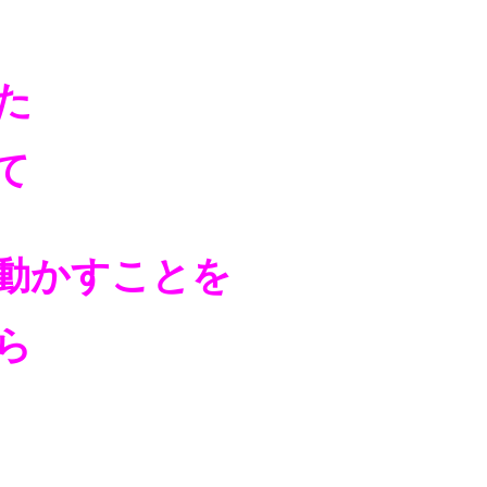
た
て
動かすことを
ら