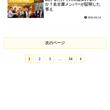
３６５日毎日更新をした人達
か？名古屋メンバーが証明した
答え
2026.04.14
次のページ
次
1
2
3
…
34
へ