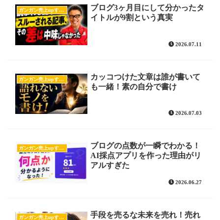
ブログ3ヶ月目にして分かったタ
ガンガン売上upするブログの書き方
イトルが9割という真実
2026.07.11
カッコつけた文章は誰が書いて
ガンガン売上upするブログの書き方
も一緒！素の自分で書け
2026.07.03
ブログの点数が一瞬でわかる！
ガンガン売上upするブログの書き方
AI採点アプリを作った理由がリ
アルすぎた
2026.06.27
手段を売るな未来を売れ！売れ
ガンガン売上upするブログの書き方